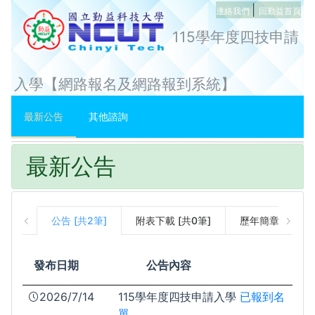
|
連絡我們
回勤益首頁
115學年度四技申請
入學【網路報名及網路報到系統】
最新公告
其他諮詢
最新公告
公告 [共2筆]
附表下載 [共0筆]
歷年簡章 [共0筆]
發布日期
公告內容
2026/7/14
115學年度四技申請入學
已報到名
單