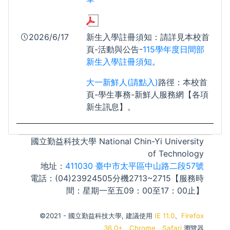
2026/6/17
新生入學註冊須知：請詳見本校首
頁-活動與公告-
115學年度日間部
新生入學註冊須知
。
大一新鮮人(請點入)
路徑：本校首
頁-學生事務-新鮮人服務網【各項
新生訊息】。
國立勤益科技大學 National Chin-Yi University
of Technology
地址：
411030 臺中市太平區中山路二段57號
電話：(04)23924505分機2713~2715【服務時
間：星期一至五09：00至17：00止】
©2021 - 國立勤益科技大學, 建議使用
IE 11.0
、
Firefox
36.0+
、
Chrome
、
Safari
瀏覽器